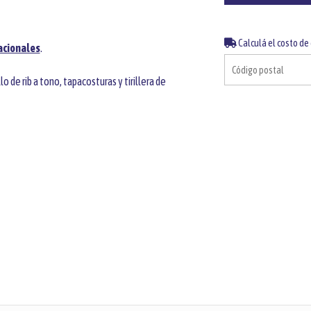
Calculá el costo de
acionales
.
de rib a tono, tapacosturas y tirillera de