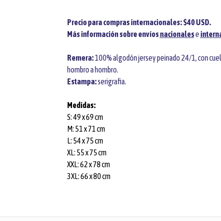
Precio para compras internacionales: $40 USD.
Más información sobre envíos
nacionales
e
intern
Remera:
100% algodón jersey peinado 24/1, con cuello 
hombro a hombro.
Estampa:
serigrafia.
Medidas:
S: 49 x 69 cm
M: 51 x 71 cm
L: 54 x 75 cm
XL: 55 x 75 cm
XXL: 62 x 78 cm
3XL: 66 x 80 cm