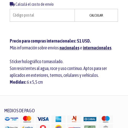
Calculá el costo de envío
CALCULAR
Precio para compras internacionales: $1 USD.
Más información sobre envíos
nacionales
e
internacionales
.
Sticker holográfico tornasolado.
Son resistentes al agua, roce y uso continuo. Aptos para ser
aplicados en exteriores, termos, celulares y vehículos.
Medidas:
6 x 5,5 cm
MEDIOS DE PAGO