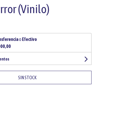
rror (Vinilo)
nsferencia
o
Efectivo
000,00
uentos
SIN STOCK