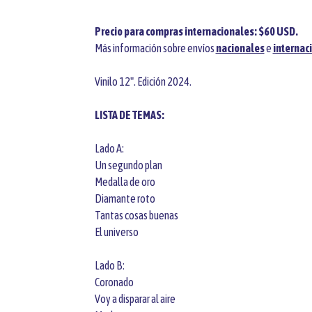
Precio para compras internacionales: $60 USD.
Más información sobre envíos
nacionales
e
internac
Vinilo 12". Edición 2024.
LISTA DE TEMAS:
Lado A:
Un segundo plan
Medalla de oro
Diamante roto
Tantas cosas buenas
El universo
Lado B:
Coronado
Voy a disparar al aire